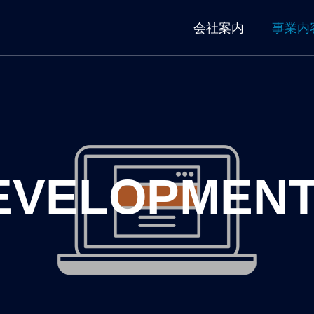
会社案内
事業内
EVELOPMEN
TEM
IT SUPPORT
ELOPMENT
ITサポート
築
情報機器の保守
設定構築事業